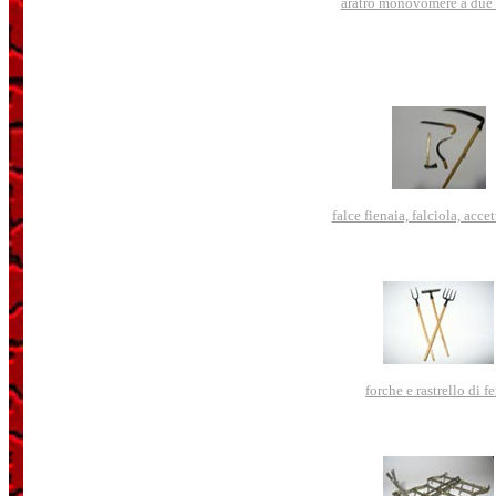
aratro monovomere a due
falce fienaia, falciola, accet
forche e rastrello di fe