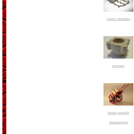
erpice snodato
mortaio
traino grande
animazione