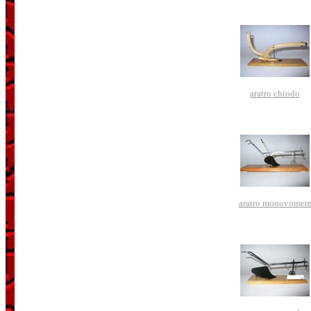
aratro chiodo
aratro monovomer